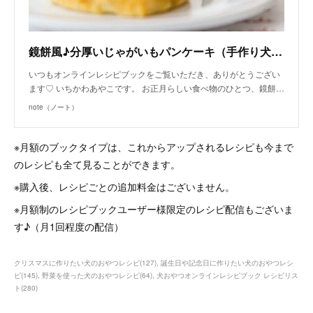
鏡餅風♪分厚いじゃがいもパンケーキ（手作り犬おやつレシピ）｜いちかわあやこ（犬ごはん先生）｜note
いつもオンラインレシピブックをご覧いただき、ありがとうござい
ます♡ いちかわあやこです。 お正月らしい食べ物のひとつ、鏡餅…
note（ノート）
※月額のブックタイプは、これからアップされるレシピも今まで
のレシピも全て見ることができます。
※購入後、レシピごとの追加料金はございません。
※月額制のレシピブックユーザー様限定のレシピ配信もございま
す♪（月1回程度の配信）
クリスマスに作りたい犬のおやつレシピ
(
127
)
誕生日や記念日に作りたい犬のおやつレシ
ピ
(
145
)
野菜を使った犬のおやつレシピ
(
64
)
犬おやつオンラインレシピブック レシピリス
ト
(
280
)