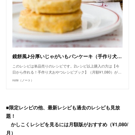
鏡餅風♪分厚いじゃがいもパンケーキ（手作り犬おやつレシピ）/単品購入｜いちかわあやこ（犬ごはん先生）｜note
このレシピは単品売りのレシピです。2レシピ以上購入の方は【今
日から作れる！手作り犬おやつレシピブック】（月額¥1,080）が…
note（ノート）
■限定レシピの他、最新レシピも過去のレシピも見放
題！
かしこくレシピを見るには月額版がおすすめ（¥1,080/
月）