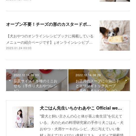
オーブン不要！チーズの形のカスタードポテトケーキ（手作り犬おやつレシピ）
【犬おやつのオンラインレシピブックに掲載している
メニューの紹介ページです】↓オンラインレシピブ…
2023.01.24 03:03
2022.12.14 08:03
2022.12.14 06:29
豆皿サイズ！５種のミニお
お正月のスープに☆鶏団子
せち（手作り犬おやつレシ
とエリンギトックスープ
ピ）
（手作り犬おやつレシピ）
犬ごはん先生いちかわあやこ Official web site
"愛犬と飼い主さんの心と体が喜ぶ食生活"を伝えて
いる、犬のための料理研究家の手作り犬ごはん・犬
おやつ・犬用ケーキのレシピ、犬に与えていい食
材・与えてはいけない食材リスト、メディア掲載情