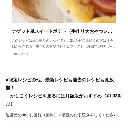
ナゲット風スイートポテト（手作り犬おやつレシピ）/単品購入｜いちかわあやこ（犬ごはん先生）｜note
このレシピは単品売りのレシピです。2レシピ以上購入の方は【今
日から作れる！手作り犬おやつレシピブック】（月額¥1,080）が…
note（ノート）
■限定レシピの他、最新レシピも過去のレシピも見放
題！
かしこくレシピを見るには月額版がおすすめ（¥1,080/
月）
運営元のnoteに登録（無料）→購読のお手続きをしてください。