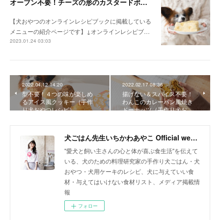
オーブン不要！チーズの形のカスタードポテトケーキ（手作り犬おやつレシピ）
【犬おやつのオンラインレシピブックに掲載している
メニューの紹介ページです】↓オンラインレシピブ…
2023.01.24 03:03
2022.04.12 14:20
2022.02.17 08:36
型不要！４つの味が楽しめ
揚げない＆スパイス不要！
るアイス風クッキー（手作
わんこのカレーパン風焼き
り犬おやつレシピ）
ドーナッツ（手作り犬お…
犬ごはん先生いちかわあやこ Official web site
"愛犬と飼い主さんの心と体が喜ぶ食生活"を伝えて
いる、犬のための料理研究家の手作り犬ごはん・犬
おやつ・犬用ケーキのレシピ、犬に与えていい食
材・与えてはいけない食材リスト、メディア掲載情
報
フォロー