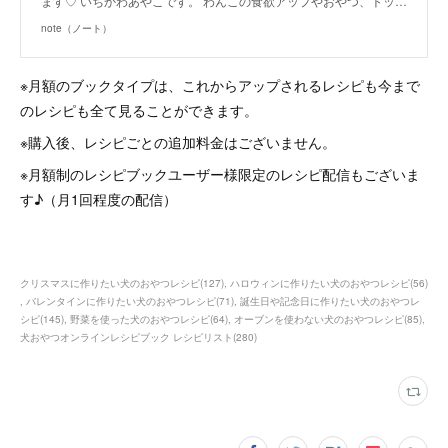
ます♡ いちかわあやこです。 わんこの食欲アップやおやつ、トッ…
note（ノート）
※月額のブックタイプは、これからアップされるレシピも今まで
のレシピも全て見ることができます。
※購入後、レシピごとの追加料金はございません。
※月額制のレシピブックユーザー様限定のレシピ配信もございま
す♪（月1回程度の配信）
クリスマスに作りたい犬のおやつレシピ
(
127
)
ハロウィンに作りたい犬のおやつレシピ
(
56
)
バレンタインに作りたい犬のおやつレシピ
(
71
)
誕生日や記念日に作りたい犬のおやつレ
シピ
(
145
)
野菜を使った犬のおやつレシピ
(
64
)
オーブンを使わない犬のおやつレシピ
(
85
)
犬おやつオンラインレシピブック レシピリスト
(
280
)