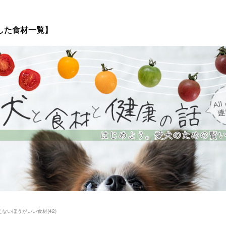
した食材一覧】
えないほうがいい食材
(
42
)