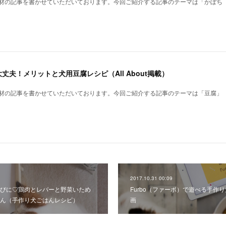
、犬と食材の記事を書かせていただいております。今回ご紹介する記事のテーマは「かぼち
丈夫！メリットと犬用豆腐レシピ（All About掲載）
、犬と食材の記事を書かせていただいております。今回ご紹介する記事のテーマは「豆腐」
2017.10.31 00:09
びに♡鶏肉とレバーと野菜いため
Furbo（ファーボ）で遊べる手作
ん（手作り犬ごはんレシピ）
画