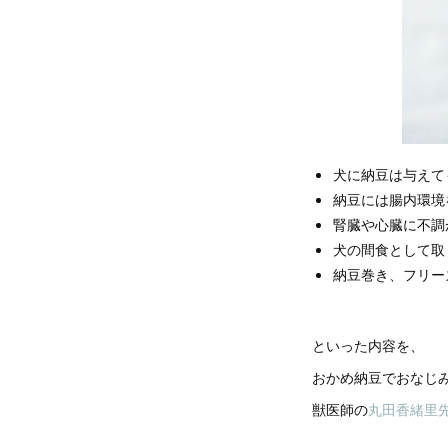
犬に納豆は与えて
納豆には腸内環境
腎臓や心臓に不調
犬の間食として取
納豆巻き、フリー
といった内容を、
おかめ納豆でおなじ
獣医師の
丸田香緒里