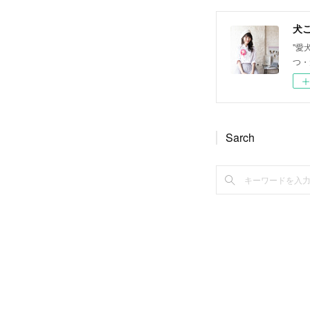
犬ご
"愛
つ・
Sarch