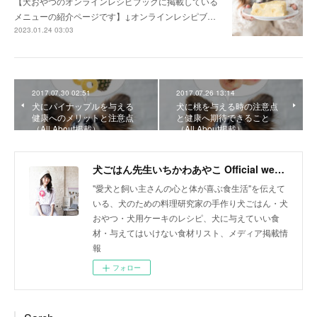
【犬おやつのオンラインレシピブックに掲載している
メニューの紹介ページです】↓オンラインレシピブ…
2023.01.24 03:03
2017.07.30 02:51
2017.07.26 13:14
犬にパイナップルを与える
犬に桃を与える時の注意点
健康へのメリットと注意点
と健康へ期待できること
（All About掲載）
（All About掲載）
犬ごはん先生いちかわあやこ Official web site
"愛犬と飼い主さんの心と体が喜ぶ食生活"を伝えて
いる、犬のための料理研究家の手作り犬ごはん・犬
おやつ・犬用ケーキのレシピ、犬に与えていい食
材・与えてはいけない食材リスト、メディア掲載情
報
フォロー