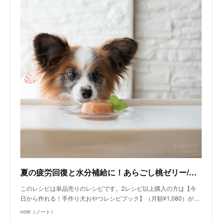
夏の疲労回復と水分補給に！あらごし桃ゼリー/単品購入（手作り犬おやつレシピ） | 犬ごはん先生 いちかわあやこ | note
このレシピは単品売りのレシピです。2レシピ以上購入の方は【今
日から作れる！手作り犬おやつレシピブック】（月額¥1,080）が…
note（ノート）