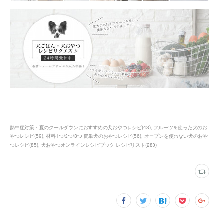
熱中症対策・夏のクールダウンにおすすめの犬おやつレシピ
(
43
)
フルーツを使った犬のお
やつレシピ
(
59
)
材料1つ/2つ/3つ 簡単犬のおやつレシピ
(
56
)
オーブンを使わない犬のおや
つレシピ
(
85
)
犬おやつオンラインレシピブック レシピリスト
(
280
)