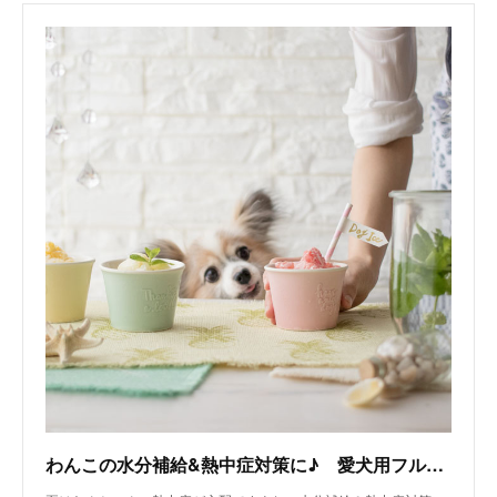
わんこの水分補給&熱中症対策に♪ 愛犬用フルーツシャーベットの作り方 : 窪田千紘フォトスタイリングWebマガジン「Klastyling」暮らす＋スタイリング