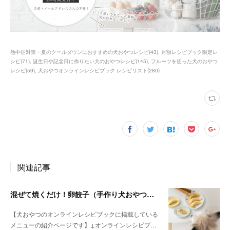
熱中症対策・夏のクールダウンにおすすめの犬おやつレシピ
(
43
)
月額レシピブック限定レ
シピ
(
71
)
誕生日や記念日に作りたい犬のおやつレシピ
(
145
)
フルーツを使った犬のおやつ
レシピ
(
59
)
犬おやつオンラインレシピブック レシピリスト
(
280
)
関連記事
混ぜて焼くだけ！卵餃子（手作り犬おやつレシピ）
【犬おやつのオンラインレシピブックに掲載している
メニューの紹介ページです】↓オンラインレシピブ…