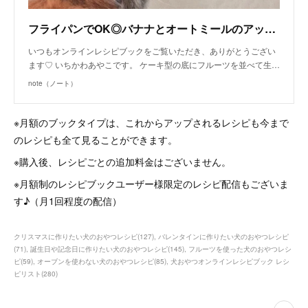
フライパンでOK◎バナナとオートミールのアップサイドダウンケーキ （手作り犬おやつレシピ）｜いちかわあやこ（犬ごはん先生）｜note
いつもオンラインレシピブックをご覧いただき、ありがとうござい
ます♡ いちかわあやこです。 ケーキ型の底にフルーツを並べて生…
note（ノート）
※月額のブックタイプは、これからアップされるレシピも今まで
のレシピも全て見ることができます。
※購入後、レシピごとの追加料金はございません。
※月額制のレシピブックユーザー様限定のレシピ配信もございま
す♪（月1回程度の配信）
クリスマスに作りたい犬のおやつレシピ
(
127
)
バレンタインに作りたい犬のおやつレシピ
(
71
)
誕生日や記念日に作りたい犬のおやつレシピ
(
145
)
フルーツを使った犬のおやつレシ
ピ
(
59
)
オーブンを使わない犬のおやつレシピ
(
85
)
犬おやつオンラインレシピブック レシ
ピリスト
(
280
)