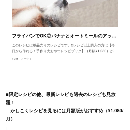
フライパンでOK◎バナナとオートミールのアップサイドダウンケーキ （手作り犬おやつレシピ） /単品購入｜いちかわあやこ（犬ごはん先生）｜note
このレシピは単品売りのレシピです。2レシピ以上購入の方は【今
日から作れる！手作り犬おやつレシピブック】（月額¥1,080）が…
note（ノート）
■限定レシピの他、最新レシピも過去のレシピも見放
題！
かしこくレシピを見るには月額版がおすすめ（¥1,080/
月）