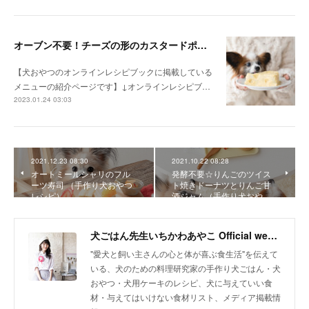
オーブン不要！チーズの形のカスタードポテトケーキ（手作り犬おやつレシピ）
【犬おやつのオンラインレシピブックに掲載している
メニューの紹介ページです】↓オンラインレシピブ…
2023.01.24 03:03
2021.12.23 08:30
2021.10.22 08:28
オートミールシャリのフル
発酵不要☆りんごのツイス
ーツ寿司 （手作り犬おやつ
ト焼きドーナツとりんご甘
レシピ）
酒ジャム（手作り犬おや…
犬ごはん先生いちかわあやこ Official web site
"愛犬と飼い主さんの心と体が喜ぶ食生活"を伝えて
いる、犬のための料理研究家の手作り犬ごはん・犬
おやつ・犬用ケーキのレシピ、犬に与えていい食
材・与えてはいけない食材リスト、メディア掲載情