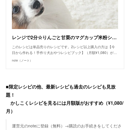
レンジで2分☆りんごと甘栗のマグカップ米粉シュトレン（手作り犬おやつレシピ） /単品購入｜いちかわあやこ（犬ごはん先生）｜note
このレシピは単品売りのレシピです。2レシピ以上購入の方は【今
日から作れる！手作り犬おやつレシピブック】（月額¥1,080）が…
note（ノート）
■限定レシピの他、最新レシピも過去のレシピも見放
題！
かしこくレシピを見るには月額版がおすすめ（¥1,080/
月）
運営元のnoteに登録（無料）→購読のお手続きをしてくださ