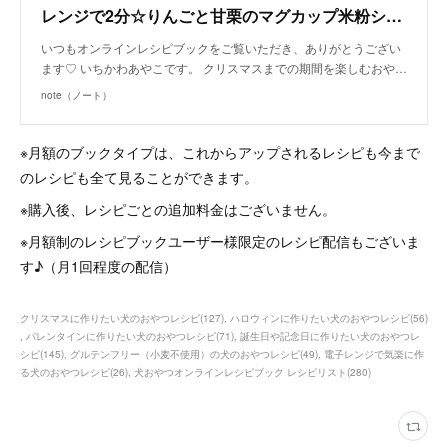
レンジで2分☆りんごと甘栗のマグカップ米粉シュトレン（手作り犬おやつレシピ）｜いちかわあやこ（犬ごはん先生）｜note
いつもオンラインレシピブックをご覧いただき、ありがとうござい
ます♡ いちかわあやこです。 クリスマスまでの期間を楽しむおや…
note（ノート）
※月額のブックタイプは、これからアップされるレシピも今まで
のレシピも全て見ることができます。
※購入後、レシピごとの追加料金はございません。
※月額制のレシピブックユーザー様限定のレシピ配信もございま
す♪（月1回程度の配信）
クリスマスに作りたい犬のおやつレシピ
(
127
)
ハロウィンに作りたい犬のおやつレシピ
(
56
)
バレンタインに作りたい犬のおやつレシピ
(
71
)
誕生日や記念日に作りたい犬のおやつレ
シピ
(
145
)
グルテンフリー（小麦不使用）の犬のおやつレシピ
(
49
)
電子レンジで気楽に作
る犬のおやつレシピ
(
26
)
犬おやつオンラインレシピブック レシピリスト
(
280
)