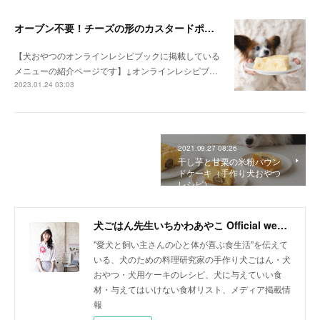
オーブン不要！チーズの形のカスタードポテトケーキ（手作り犬おやつレシピ）
【犬おやつのオンラインレシピブックに掲載している
メニューの紹介ページです】↓オンラインレシピブ…
2023.01.24 03:03
2021.09.27 08:26
干し芋と甘栗の米粉パウン
ドケーキ（手作り犬おやつ
レシピ）
犬ごはん先生いちかわあやこ Official web site
"愛犬と飼い主さんの心と体が喜ぶ食生活"を伝えて
いる、犬のための料理研究家の手作り犬ごはん・犬
おやつ・犬用ケーキのレシピ、犬に与えていい食
材・与えてはいけない食材リスト、メディア掲載情
報