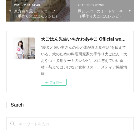
2016.02.01 14:48
2015.10.09 01:08
恵方巻き風ミートローフ
豚とレバーのミートケーキ
（手作り犬ごはんレシピ）
（手作り犬ごはんレシピ）
犬ごはん先生いちかわあやこ Official web site
"愛犬と飼い主さんの心と体が喜ぶ食生活"を伝えて
いる、犬のための料理研究家の手作り犬ごはん・犬
おやつ・犬用ケーキのレシピ、犬に与えていい食
材・与えてはいけない食材リスト、メディア掲載情
報
フォロー
Sarch