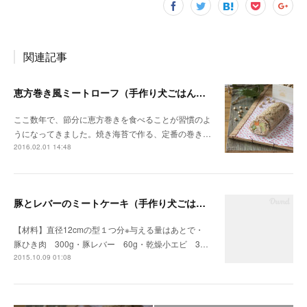
関連記事
恵方巻き風ミートローフ（手作り犬ごはんレシピ）
ここ数年で、節分に恵方巻きを食べることが習慣のよ
うになってきました。焼き海苔で作る、定番の巻き…
2016.02.01 14:48
豚とレバーのミートケーキ（手作り犬ごはんレシピ）
【材料】直径12cmの型１つ分※与える量はあとで・
豚ひき肉 300g・豚レバー 60g・乾燥小エビ 3…
2015.10.09 01:08