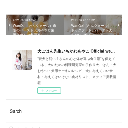
2021.06.20 13:48
2021.06.20 13:32
WanQol（わんクォール）市
WanQol（わんクォール）
販のペースト犬おやつと歯
ドッグフードとペースト犬
磨きガムの犬用アイスレ…
おやつで作るアレンジレ…
犬ごはん先生いちかわあやこ Official web site
"愛犬と飼い主さんの心と体が喜ぶ食生活"を伝えて
いる、犬のための料理研究家の手作り犬ごはん・犬
おやつ・犬用ケーキのレシピ、犬に与えていい食
材・与えてはいけない食材リスト、メディア掲載情
報
フォロー
Sarch