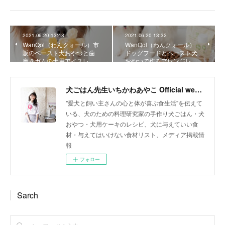
2021.06.20 13:48
2021.06.20 13:32
WanQol（わんクォール）市
WanQol（わんクォール）
販のペースト犬おやつと歯
ドッグフードとペースト犬
磨きガムの犬用アイスレ…
おやつで作るアレンジレ…
犬ごはん先生いちかわあやこ Official web site
"愛犬と飼い主さんの心と体が喜ぶ食生活"を伝えて
いる、犬のための料理研究家の手作り犬ごはん・犬
おやつ・犬用ケーキのレシピ、犬に与えていい食
材・与えてはいけない食材リスト、メディア掲載情
報
フォロー
Sarch