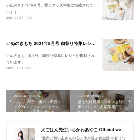
いぬのきもち10月号、愛犬グッズ特集に掲載されて
います。
2021.09.27 14:12
いぬのきもち 2021年8月号 肉祭り特集レシピ掲載
いぬのきもち8月号、肉祭り特集にレシピが掲載され
ています。
2021.07.24 13:40
2021.06.15 08:15
2021.05.06 05:17
レンジで2分！食パン不要の
盛るだけ簡単！チキンと野
マグカップフレンチトース
菜のパフェ（月額限定♡手
トプリン（手作り犬おや…
作り犬ごはんレシピ）
犬ごはん先生いちかわあやこ Official web site
"愛犬と飼い主さんの心と体が喜ぶ食生活"を伝えて