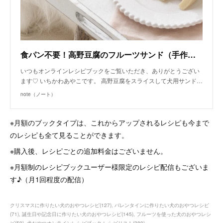
食パン不要！高野豆腐のフルーツサンド（手作り犬おやつレシピ）｜いちかわあやこ（犬ごはん先生）｜note
いつもオンラインレシピブックをご覧いただき、ありがとうござい
ます♡ いちかわあやこです。 高野豆腐をスライスして犬用サンド…
note（ノート）
※月額のブックタイプは、これからアップされるレシピも今まで
のレシピも全て見ることができます。
※購入後、レシピごとの追加料金はございません。
※月額制のレシピブックユーザー様限定のレシピ配信もございま
す♪（月1回程度の配信）
クリスマスに作りたい犬のおやつレシピ
(
127
)
バレンタインに作りたい犬のおやつレシピ
(
71
)
誕生日や記念日に作りたい犬のおやつレシピ
(
145
)
フルーツを使った犬のおやつレシ
ピ
(
59
)
犬おやつオンラインレシピブック レシピリスト
(
280
)