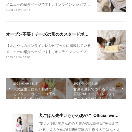
メニューの紹介ページです】↓オンラインレシピブ…
2023.01.24 03:15
オーブン不要！チーズの形のカスタードポテトケーキ（手作り犬おやつレシピ）
【犬おやつのオンラインレシピブックに掲載している
メニューの紹介ページです】↓オンラインレシピブ…
2023.01.24 03:03
2021.04.06 13:15
2021.04.04 07:25
犬の誕生日にも！野菜で作
甘酒＆豆乳でつくる、高野
るプリンアラモード（手作
豆腐のキューブフレンチト
り犬おやつレシピ）
ースト（手作り犬おやつ…
犬ごはん先生いちかわあやこ Official web site
"愛犬と飼い主さんの心と体が喜ぶ食生活"を伝えて
いる、犬のための料理研究家の手作り犬ごはん・犬