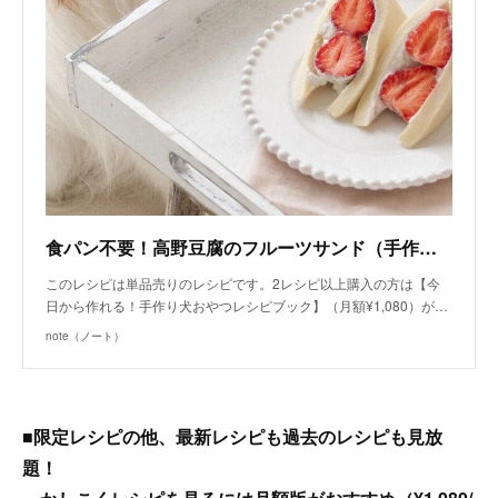
食パン不要！高野豆腐のフルーツサンド（手作り犬おやつレシピ） /単品購入｜いちかわあやこ（犬ごはん先生）｜note
このレシピは単品売りのレシピです。2レシピ以上購入の方は【今
日から作れる！手作り犬おやつレシピブック】（月額¥1,080）が…
note（ノート）
■限定レシピの他、最新レシピも過去のレシピも見放
題！