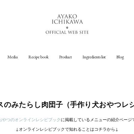
Media
Recipe book
Product
Ingredients list
Blog
スのみたらし肉団子（手作り犬おやつレ
おやつのオンラインレシピブック
に掲載しているメニューの紹介ページ
↓オンラインレシピブックで知れることはコチラから↓