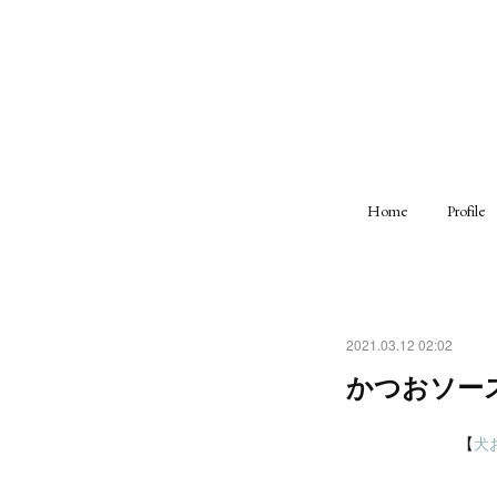
Home
Profile
2021.03.12 02:02
かつおソー
【
犬