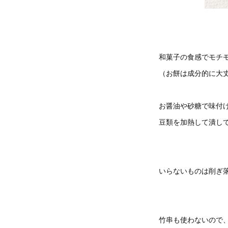
和菓子の食感でモチモ
（お餅は成分的に大
お醤油や砂糖で味付
豆類を加熱して潰し
いらないものは削ぎ
竹串も使わないので