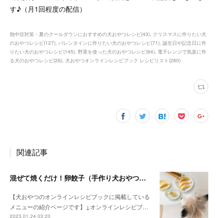
す♪（月1回程度の配信）
熱中症対策・夏のクールダウンにおすすめの犬おやつレシピ
(
43
)
クリスマスに作りたい犬
のおやつレシピ
(
127
)
バレンタインに作りたい犬のおやつレシピ
(
71
)
誕生日や記念日に作
りたい犬のおやつレシピ
(
145
)
野菜を使った犬のおやつレシピ
(
64
)
電子レンジで気楽に作
る犬のおやつレシピ
(
26
)
犬おやつオンラインレシピブック レシピリスト
(
280
)
関連記事
混ぜて焼くだけ！卵餃子（手作り犬おやつレシピ）
【犬おやつのオンラインレシピブックに掲載している
メニューの紹介ページです】↓オンラインレシピブ…
2023.01.24 03:20