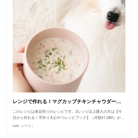
レンジで作れる！マグカップチキンチャウダー（手作り犬おやつレシピ）/単品購入｜いちかわあやこ（犬ごはん先生）｜note
このレシピは単品売りのレシピです。2レシピ以上購入の方は【今
日から作れる！手作り犬おやつレシピブック】（月額¥1,080）が…
note（ノート）