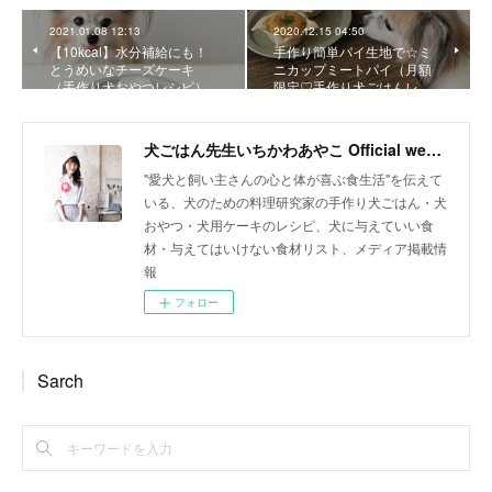
2021.01.08 12:13
2020.12.15 04:50
【10kcal】水分補給にも！
手作り簡単パイ生地で☆ミ
とうめいなチーズケーキ
ニカップミートパイ（月額
（手作り犬おやつレシピ）
限定♡手作り犬ごはんレ…
犬ごはん先生いちかわあやこ Official web site
"愛犬と飼い主さんの心と体が喜ぶ食生活"を伝えて
いる、犬のための料理研究家の手作り犬ごはん・犬
おやつ・犬用ケーキのレシピ、犬に与えていい食
材・与えてはいけない食材リスト、メディア掲載情
報
フォロー
Sarch