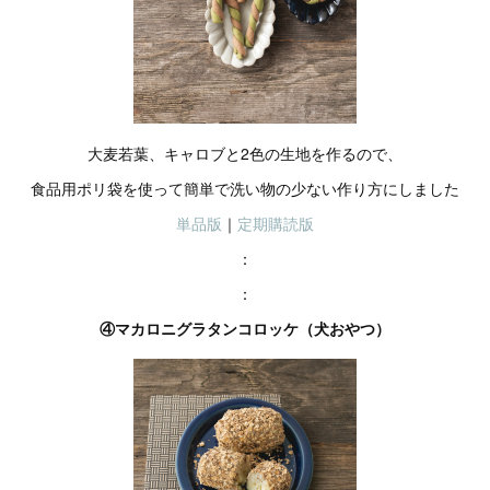
大麦若葉、キャロブと2色の生地を作るので、
食品用ポリ袋を使って簡単で洗い物の少ない作り方にしました
単品版
｜
定期購読版
：
：
④マカロニグラタンコロッケ（犬おやつ）