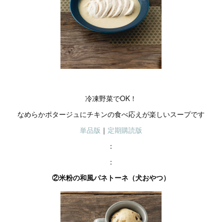
冷凍野菜でOK！
なめらかポタージュにチキンの食べ応えが楽しいスープです
単品版
｜
定期購読版
：
：
②米粉の和風パネトーネ（犬おやつ）