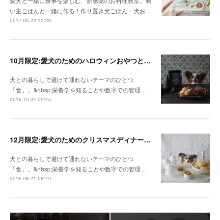
愛犬と一緒に食事を楽しむ、新感覚のお料理教室。飼
い主ごはんと一緒に作る！作り置き犬ごはん・犬お…
2017.06.22 15:26
10月限定:愛犬のためのハロウィンおやつとごはん
犬との暮らしで避けて通れないテーマのひとつ
「食」。&nbsp;栄養学を知ることや数字での管理…
2016.10.04 05:45
12月限定:愛犬のためのクリスマスディナーとスイーツ
犬との暮らしで避けて通れないテーマのひとつ
「食」。&nbsp;栄養学を知ることや数字での管理…
2016.08.21 08:40