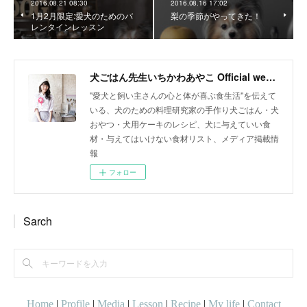
2016.08.21 08:30
2016.08.16 17:02
1月2月限定:愛犬のためのバ
梨の季節がやってきた！
レンタインレッスン
犬ごはん先生いちかわあやこ Official web site
"愛犬と飼い主さんの心と体が喜ぶ食生活"を伝えて
いる、犬のための料理研究家の手作り犬ごはん・犬
おやつ・犬用ケーキのレシピ、犬に与えていい食
材・与えてはいけない食材リスト、メディア掲載情
報
フォロー
Sarch