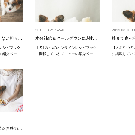
2019.08.21 14:40
2019.08.13 1
くない担々…
水分補給＆クールダウンに♪甘…
棒まで食べ
レシピブック
【犬おやつのオンラインレシピブック
【犬おやつの
の紹介ペー…
に掲載しているメニューの紹介ペー…
に掲載してい
感☆お麩の…