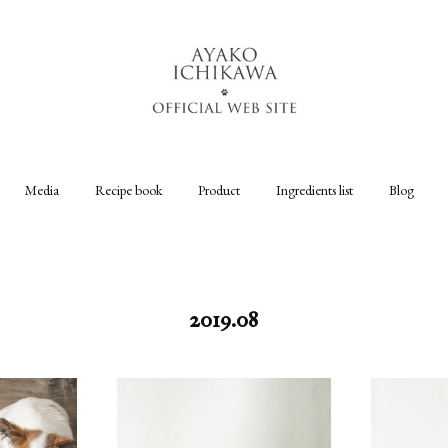
Media
Recipe book
Product
Ingredients list
Blog
2019
.
08