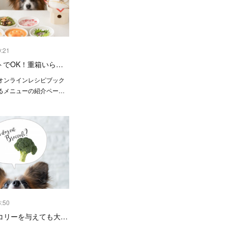
9:21
トでOK！重箱いら…
オンラインレシピブック
るメニューの紹介ペー…
3:50
コリーを与えても大…