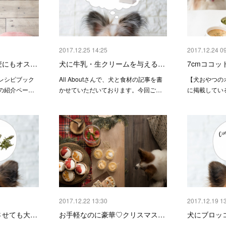
2017.12.25 14:25
2017.12.24 0
麦にもオス…
犬に牛乳・生クリームを与える…
7cmココッ
レシピブック
All Aboutさんで、犬と食材の記事を書
【犬おやつの
の紹介ペー…
かせていただいております。今回ご…
に掲載してい
2017.12.22 13:30
2017.12.19 1
させても大…
お手軽なのに豪華♡クリスマス…
犬にブロッ