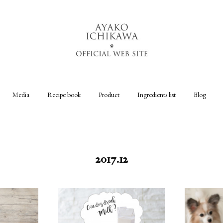
Media
Recipe book
Product
Ingredients list
Blog
2017
.
12