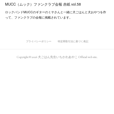
MUCC（ムック）ファンクラブ会報 赤紙 vol.58
ロックバンドMUCCのギターのミヤさんと一緒に犬ごはんと犬おやつを作
って、ファンクラブの会報に掲載されています。
プライバシーポリシー
特定商取引法に基づく表記
Copyright ©
2026
犬ごはん先生いちかわあやこ Official web site
.