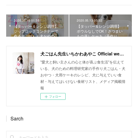
2020.05.16 01:55
2020.05.13 05:32
【タッパー＆レンジ調理】
【タッパー＆レンジ調理】
ジップロックコンテナーで
ボウルなしでOK！さつまい
作る犬ごはんと犬おやつ…
もの蒸しケーキ（手作り…
犬ごはん先生いちかわあやこ Official web site
"愛犬と飼い主さんの心と体が喜ぶ食生活"を伝えて
いる、犬のための料理研究家の手作り犬ごはん・犬
おやつ・犬用ケーキのレシピ、犬に与えていい食
材・与えてはいけない食材リスト、メディア掲載情
報
フォロー
Sarch