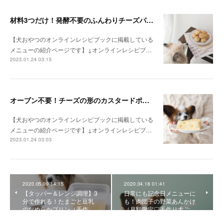
材料3つだけ！発酵不要のふんわりチーズパン（手作り犬おやつレシピ）
【犬おやつのオンラインレシピブックに掲載している
メニューの紹介ページです】↓オンラインレシピブ…
2023.01.24 03:15
オーブン不要！チーズの形のカスタードポテトケーキ（手作り犬おやつレシピ）
【犬おやつのオンラインレシピブックに掲載している
メニューの紹介ページです】↓オンラインレシピブ…
2023.01.24 03:03
2020.05.09 14:15
2020.04.18 01:41
【タッパー＆レンジ調理】3
日常にも記念日メニューに
分で作れる！たまごと豆乳
も！肉団子の野菜あんかけ
のなめらかプリン（手作…
（月額限定♡手作り犬ご…