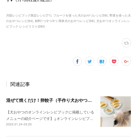
月額レシピブック限定レシピ
(
71
)
フルーツを使った犬のおやつレシピ
(
59
)
野菜を使った犬
のおやつレシピ
(
64
)
材料1つ/2つ/3つ 簡単犬のおやつレシピ
(
56
)
犬おやつオンラインレシ
ピブック レシピリスト
(
280
)
関連記事
混ぜて焼くだけ！卵餃子（手作り犬おやつレシピ）
【犬おやつのオンラインレシピブックに掲載している
メニューの紹介ページです】↓オンラインレシピブ…
2023.01.24 03:20