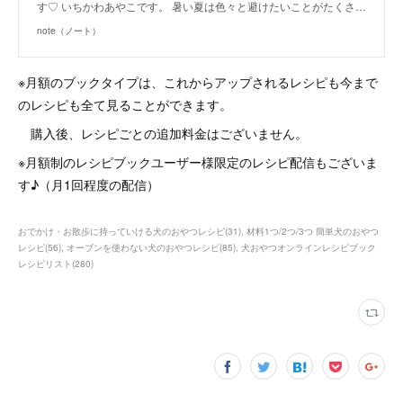
す♡ いちかわあやこです。 暑い夏は色々と避けたいことがたくさ…
note（ノート）
※月額のブックタイプは、これからアップされるレシピも今まで
のレシピも全て見ることができます。
購入後、レシピごとの追加料金はございません。
※月額制のレシピブックユーザー様限定のレシピ配信もございま
す♪（月1回程度の配信）
おでかけ・お散歩に持っていける犬のおやつレシピ
(
31
)
材料1つ/2つ/3つ 簡単犬のおやつ
レシピ
(
56
)
オーブンを使わない犬のおやつレシピ
(
85
)
犬おやつオンラインレシピブック
レシピリスト
(
280
)