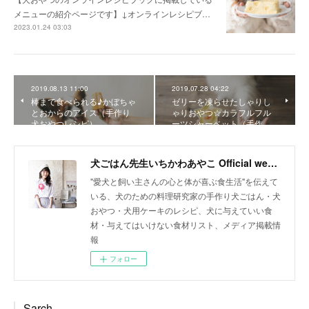
メニューの紹介ページです】↓オンラインレシピブ…
2023.01.24 03:03
2019.08.13 11:00
2019.07.28 04:22
棒まで食べられる♪かぼちゃ
ゼリーを凍らせたしゃりし
とおからのアイス（手作り
ゃりおやつ☆カラフルフル
犬おやつレシピ）
ーツシャーベット（手作…
犬ごはん先生いちかわあやこ Official web site
"愛犬と飼い主さんの心と体が喜ぶ食生活"を伝えて
いる、犬のための料理研究家の手作り犬ごはん・犬
おやつ・犬用ケーキのレシピ、犬に与えていい食
材・与えてはいけない食材リスト、メディア掲載情
報
フォロー
Sarch