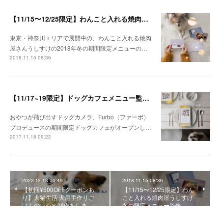
【11/15〜12/25限定】わんこと入れる焼肉屋うしすけ冬の限定メニュー監修
東京・神奈川エリアで展開中の、わんこと入れる焼肉
屋さんうしすけの2018年冬の期間限定メニューの…
2018.11.15 08:36
【11/17~19限定】ドッグカフェメニュー監修 表参道 Furbo Dog Cafe
おやつが飛び出すドッグカメラ、Furbo（ファーボ）
プロデュースの期間限定ドッグカフェがオープンし…
2017.11.18 09:22
2022.12.13 00:49
2018.11.15 08:36
【初回¥500OFFクーポンあ
【11/15〜12/25限定】わん
り】犬猫生活 犬用手作りご
こと入れる焼肉屋うしすけ
はんのレシピ制作をしま…
冬の限定メニュー監修