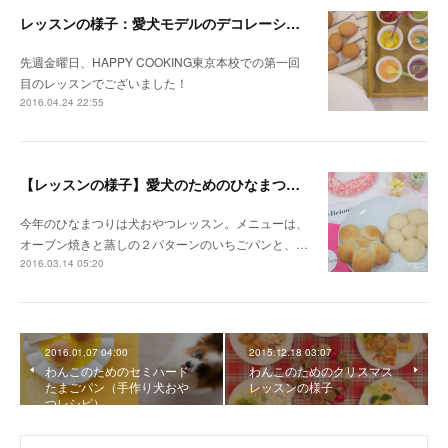
レッスンの様子：愛犬モデルのデコレーションケーキ
先週金曜日、HAPPY COOKING東京本校での第一回
目のレッスンでございました！
2016.04.24 22:55
【レッスンの様子】愛犬のためのひなまつりレッスン
今年のひなまつりは犬おやつレッスン。メニューは、
オーブン焼きと蒸しの２パターンのいちごパンと、…
2016.03.14 05:20
2016.01.07 04:00
2015.12.18 03:07
わんこのためのセミハード
わんこのためのクリスマス
たまごパン（手作り犬おや
レッスンの様子
つレシピ）