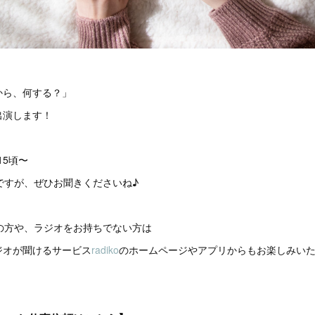
から、何する？」
出演します！
:15頃〜
ですが、ぜひお聞きくださいね♪
ア外の方や、ラジオをお持ちでない方は
ジオが聞けるサービス
radiko
のホームページやアプリからもお楽しみい