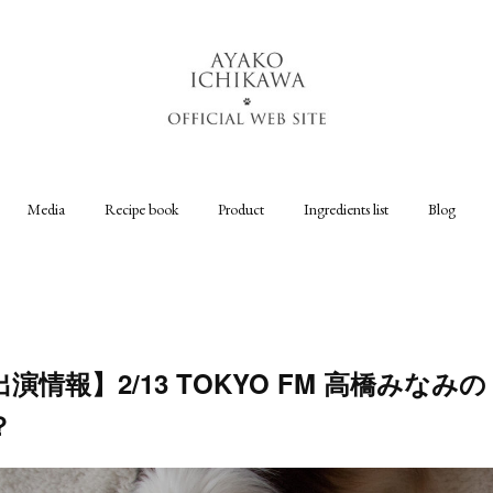
Media
Recipe book
Product
Ingredients list
Blog
演情報】2/13 TOKYO FM 高橋みなみ
？