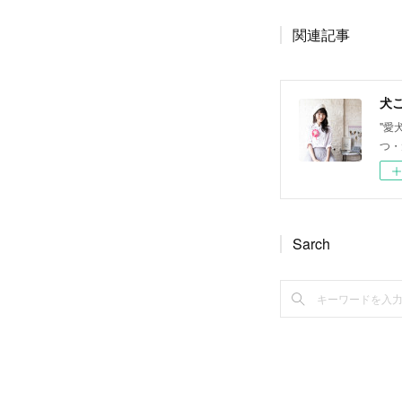
関連記事
犬ご
"愛
つ・
Sarch