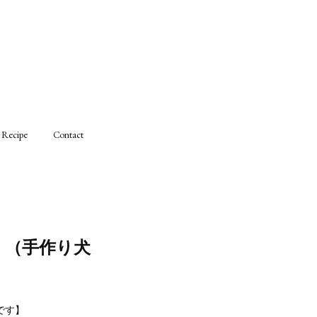
Recipe
Contact
）（手作り犬
です】