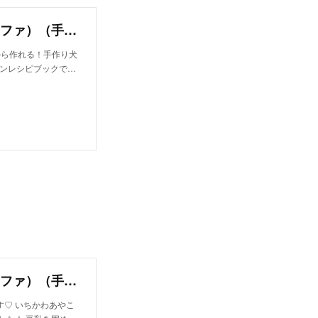
豆乳ゼリーとキャロブゼリーで作る豆花（トウファ）（手作り犬おやつレシピ）/単品購入｜いちかわあやこ（犬ごはん先生）｜note
から作れる！手作り犬
インレシピブックで…
豆乳ゼリーとキャロブゼリーで作る豆花（トウファ）（手作り犬おやつレシピ）｜いちかわあやこ（犬ごはん先生）｜note
♡ いちかわあやこ