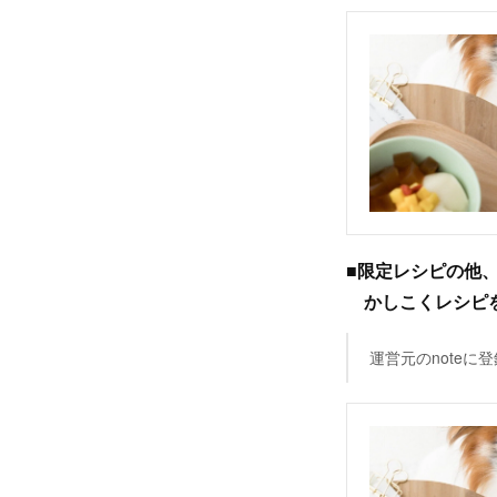
■限定レシピの他
かしこくレシピを見
運営元のnote