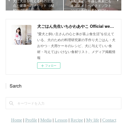
犬に大豆を与える時の注意
月額限定♡年越し蕎麦にも
点と健康へのメリット（All
オススメ！ベイクドソフト
About掲載）
ソバ（手作り犬おやつレ…
犬ごはん先生いちかわあやこ Official web site
"愛犬と飼い主さんの心と体が喜ぶ食生活"を伝えて
いる、犬のための料理研究家の手作り犬ごはん・犬
おやつ・犬用ケーキのレシピ、犬に与えていい食
材・与えてはいけない食材リスト、メディア掲載情
報
フォロー
Sarch