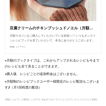
豆腐クリームのチキンブッシュドノエル（月額限定♡手作り犬ごはんレシピ）｜いちかわあやこ（犬ごはん先生）｜note
月額マガジンをご購入していただいている皆様へ♡ いつもオンライ
ンレシピブックを見ていただいて、本当にありがとうございます…
note（ノート）
※月額のブックタイプは、これからアップされるレシピも今まで
のレシピも全て見ることができます。
※購入後、レシピごとの追加料金はございません。
※月額制のレシピブックユーザー様限定のレシピ配信もございま
す♪（月1回程度の配信）
月額レシピブック限定レシピ
(
71
)
犬おやつオンラインレシピブック レシピリスト
(
280
)