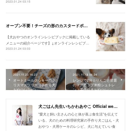
2023.01.24 03:15
オーブン不要！チーズの形のカスタードポテトケーキ（手作り犬おやつレシピ）
【犬おやつのオンラインレシピブックに掲載している
メニューの紹介ページです】↓オンラインレシピブ…
2023.01.24 03:03
2021.11.23 16:23
2021.11.18 06:24
オートミールクッキーのク
レンジで2分☆りんごと甘栗
リスマスツリー（手作り犬
のマグカップ米粉シュトレ
おやつレシピ）
ン（手作り犬おやつレシ…
犬ごはん先生いちかわあやこ Official web site
"愛犬と飼い主さんの心と体が喜ぶ食生活"を伝えて
いる、犬のための料理研究家の手作り犬ごはん・犬
おやつ・犬用ケーキのレシピ、犬に与えていい食