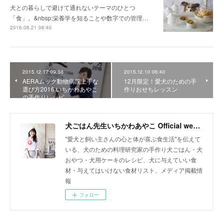
犬との暮らしで避けて通れないテーマのひとつ
「食」。&nbsp;栄養学を知ることや数字での管理…
2016.08.21 08:40
2015.12.17 09:56
2015.12.10 06:40
AERAムック動物病院上手な
12月限定！愛犬のための手
選び方2016 いちかわあやこ
作りおせちレッスン
の手作りレシピ
犬ごはん先生いちかわあやこ Official web site
"愛犬と飼い主さんの心と体が喜ぶ食生活"を伝えて
いる、犬のための料理研究家の手作り犬ごはん・犬
おやつ・犬用ケーキのレシピ、犬に与えていい食
材・与えてはいけない食材リスト、メディア掲載情
報
フォロー