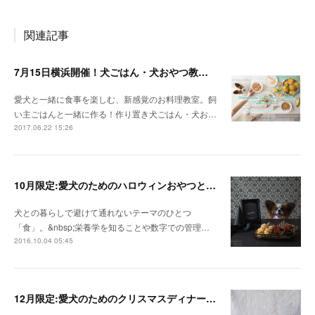
関連記事
7月15日横浜開催！犬ごはん・犬おやつ教室のお知らせ
愛犬と一緒に食事を楽しむ、新感覚のお料理教室。飼
い主ごはんと一緒に作る！作り置き犬ごはん・犬お…
2017.06.22 15:26
10月限定:愛犬のためのハロウィンおやつとごはん
犬との暮らしで避けて通れないテーマのひとつ
「食」。&nbsp;栄養学を知ることや数字での管理…
2016.10.04 05:45
12月限定:愛犬のためのクリスマスディナーとスイーツ