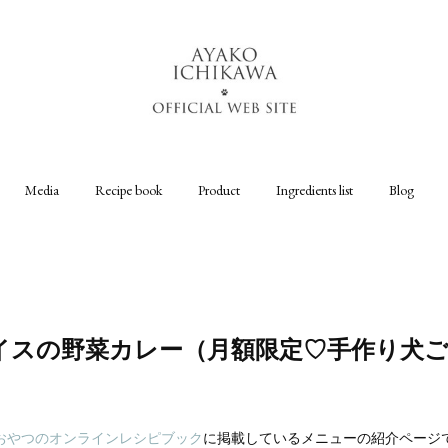
Media
Recipe book
Product
Ingredients list
Blog
イスの野菜カレー（月額限定♡手作り犬
おやつのオンラインレシピブック
に掲載しているメニューの紹介ページ