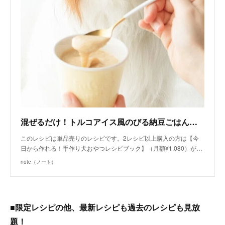
混ぜるだけ！トルコアイス風のびる納豆ごはんムース（手作り犬おやつレシピ）/単品購入｜いちかわあやこ（犬ごはん先生）｜note
このレシピは単品売りのレシピです。2レシピ以上購入の方は【今
日から作れる！手作り犬おやつレシピブック】（月額¥1,080）が…
note（ノート）
■限定レシピの他、最新レシピも過去のレシピも見放
題！