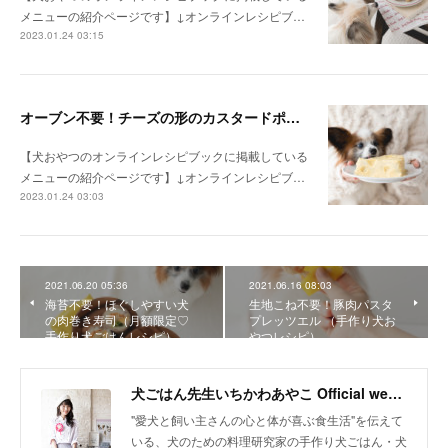
メニューの紹介ページです】↓オンラインレシピブ…
2023.01.24 03:15
オーブン不要！チーズの形のカスタードポテトケーキ（手作り犬おやつレシピ）
【犬おやつのオンラインレシピブックに掲載している
メニューの紹介ページです】↓オンラインレシピブ…
2023.01.24 03:03
2021.06.20 05:36
2021.06.16 08:03
海苔不要！ほぐしやすい犬
生地こね不要！豚肉パスタ
の肉巻き寿司（月額限定♡
プレッツエル （手作り犬お
手作り犬ごはんレシピ）
やつレシピ）
犬ごはん先生いちかわあやこ Official web site
"愛犬と飼い主さんの心と体が喜ぶ食生活"を伝えて
いる、犬のための料理研究家の手作り犬ごはん・犬