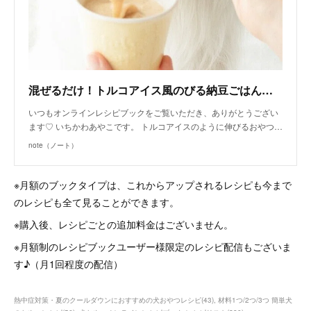
混ぜるだけ！トルコアイス風のびる納豆ごはんムース（手作り犬おやつレシピ）｜いちかわあやこ（犬ごはん先生）｜note
いつもオンラインレシピブックをご覧いただき、ありがとうござい
ます♡ いちかわあやこです。 トルコアイスのように伸びるおやつ…
note（ノート）
※月額のブックタイプは、これからアップされるレシピも今まで
のレシピも全て見ることができます。
※購入後、レシピごとの追加料金はございません。
※月額制のレシピブックユーザー様限定のレシピ配信もございま
す♪（月1回程度の配信）
熱中症対策・夏のクールダウンにおすすめの犬おやつレシピ
(
43
)
材料1つ/2つ/3つ 簡単犬