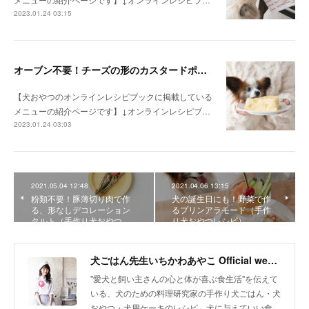
2023.01.24 03:15
オーブン不要！チーズの形のカスタードポテトケーキ（手作り犬おやつレシピ）
【犬おやつのオンラインレシピブックに掲載している
メニューの紹介ページです】↓オンラインレシピブ…
2023.01.24 03:03
2021.05.04 12:48
2021.04.06 13:15
粉類不要！豚薄切り肉で作
犬の誕生日にも！野菜で作
る、形なしデコレーション
るプリンアラモード（手作
タルト（手作り犬おやつ…
り犬おやつレシピ）
犬ごはん先生いちかわあやこ Official web site
"愛犬と飼い主さんの心と体が喜ぶ食生活"を伝えて
いる、犬のための料理研究家の手作り犬ごはん・犬
おやつ・犬用ケーキのレシピ、犬に与えていい食