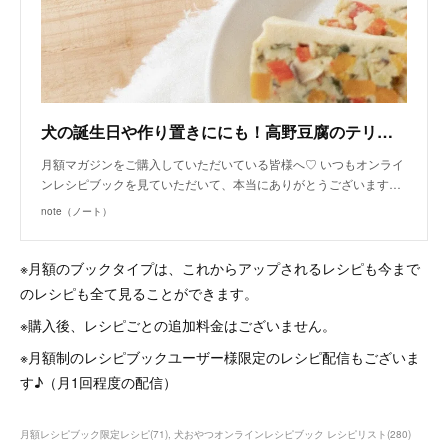
犬の誕生日や作り置きににも！高野豆腐のテリーヌ（月額限定♡手作り犬ごはんレシピ）｜いちかわあやこ（犬ごはん先生）｜note
月額マガジンをご購入していただいている皆様へ♡ いつもオンライ
ンレシピブックを見ていただいて、本当にありがとうございます…
note（ノート）
※月額のブックタイプは、これからアップされるレシピも今まで
のレシピも全て見ることができます。
※購入後、レシピごとの追加料金はございません。
※月額制のレシピブックユーザー様限定のレシピ配信もございま
す♪（月1回程度の配信）
月額レシピブック限定レシピ
(
71
)
犬おやつオンラインレシピブック レシピリスト
(
280
)