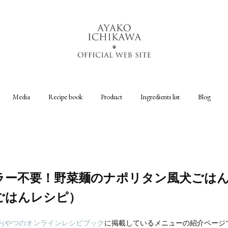
Media
Recipe book
Product
Ingredients list
Blog
ラー不要！野菜麺のナポリタン風犬ごは
ごはんレシピ）
おやつのオンラインレシピブック
に掲載しているメニューの紹介ページ