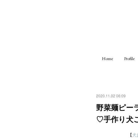
Home
Profile
2020.11.02 06:09
野菜麺ピー
♡手作り犬
【
犬