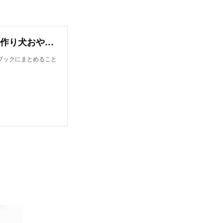
オンラインレシピブック【今日から作れる！手作り犬おやつレシピ】
ブックにまとめること