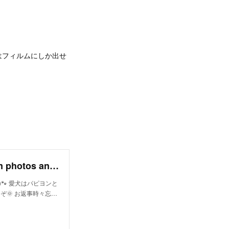
はフィルムにしか出せ
いちかわあやこ (@aaa_inugohan) • Instagram photos and videos
🐾 愛犬はパピヨンと
ぞ🌞 お返事時々忘…