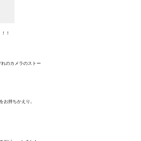
！！！
。
ぞれのカメラのストー
nをお持ちかえり。