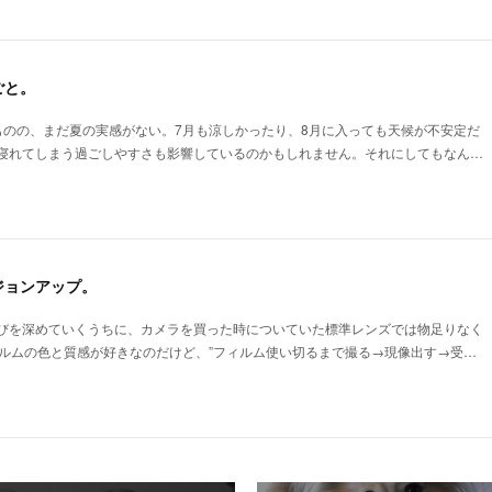
ごと。
ものの、まだ夏の実感がない。7月も涼しかったり、8月に入っても天候が不安定だ
寝れてしまう過ごしやすさも影響しているのかもしれません。それにしてもなん…
ジョンアップ。
びを深めていくうちに、カメラを買った時についていた標準レンズでは物足りなく
フィルムの色と質感が好きなのだけど、”フィルム使い切るまで撮る→現像出す→受…