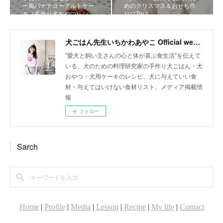
ー風バナナヨーグルトケー
めのクリスマス＆おせち作
キ（手作り犬おやつレシ…
りにTry！
犬ごはん先生いちかわあやこ Official web site
"愛犬と飼い主さんの心と体が喜ぶ食生活"を伝えて
いる、犬のための料理研究家の手作り犬ごはん・犬
おやつ・犬用ケーキのレシピ、犬に与えていい食
材・与えてはいけない食材リスト、メディア掲載情
報
フォロー
Sarch