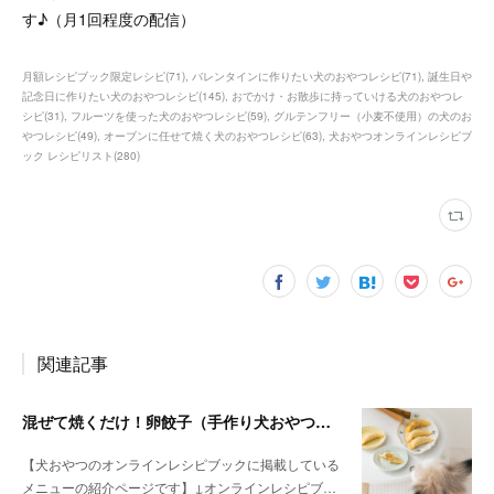
す♪（月1回程度の配信）
月額レシピブック限定レシピ
(
71
)
バレンタインに作りたい犬のおやつレシピ
(
71
)
誕生日や
記念日に作りたい犬のおやつレシピ
(
145
)
おでかけ・お散歩に持っていける犬のおやつレ
シピ
(
31
)
フルーツを使った犬のおやつレシピ
(
59
)
グルテンフリー（小麦不使用）の犬のお
やつレシピ
(
49
)
オーブンに任せて焼く犬のおやつレシピ
(
63
)
犬おやつオンラインレシピブ
ック レシピリスト
(
280
)
関連記事
混ぜて焼くだけ！卵餃子（手作り犬おやつレシピ）
【犬おやつのオンラインレシピブックに掲載している
メニューの紹介ページです】↓オンラインレシピブ…