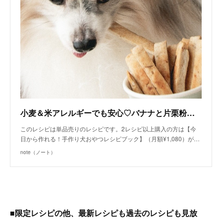
小麦＆米アレルギーでも安心♡バナナと片栗粉のスティッククッキー（手作り犬おやつレシピ）/単品購入｜いちかわあやこ（犬ごはん先生）｜note
このレシピは単品売りのレシピです。2レシピ以上購入の方は【今
日から作れる！手作り犬おやつレシピブック】（月額¥1,080）が…
note（ノート）
■限定レシピの他、最新レシピも過去のレシピも見放