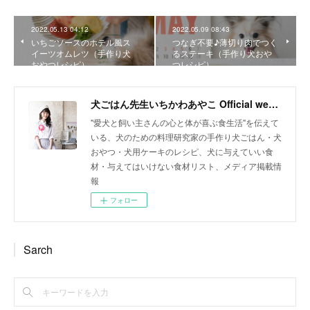
2022.05.13 04:12
2022.05.09 08:43
いちごソースのホテル風ス
つなぎ不要♪薄切り肉でつく
イーツオムレツ（手作り犬
るステーキ（手作り犬おや
おやつレシピ）
つレシピ）
犬ごはん先生いちかわあやこ Official web site
"愛犬と飼い主さんの心と体が喜ぶ食生活"を伝えて
いる、犬のための料理研究家の手作り犬ごはん・犬
おやつ・犬用ケーキのレシピ、犬に与えていい食
材・与えてはいけない食材リスト、メディア掲載情
報
フォロー
Sarch