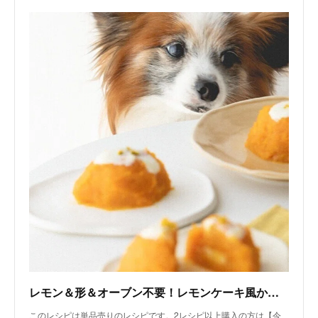
レモン＆形＆オーブン不要！レモンケーキ風かぼちゃケーキ（手作り犬おやつレシピ）/単品購入｜いちかわあやこ（犬ごはん先生）｜note
このレシピは単品売りのレシピです。2レシピ以上購入の方は【今