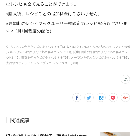
のレシピも全て見ることができます。
※購入後、レシピごとの追加料金はございません。
※月額制のレシピブックユーザー様限定のレシピ配信もございま
す♪（月1回程度の配信）
クリスマスに作りたい犬のおやつレシピ
(
127
)
ハロウィンに作りたい犬のおやつレシピ
(
56
)
バレンタインに作りたい犬のおやつレシピ
(
71
)
誕生日や記念日に作りたい犬のおやつレ
シピ
(
145
)
野菜を使った犬のおやつレシピ
(
64
)
オーブンを使わない犬のおやつレシピ
(
85
)
犬おやつオンラインレシピブック レシピリスト
(
280
)
関連記事