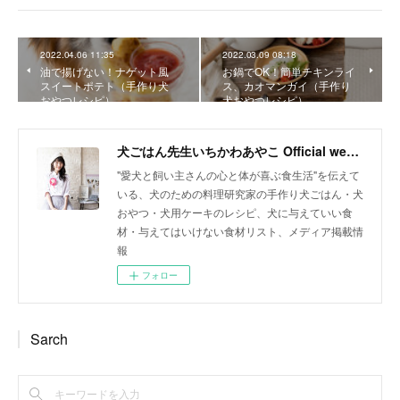
2022.04.06 11:35
2022.03.09 08:18
油で揚げない！ナゲット風
お鍋でOK！簡単チキンライ
スイートポテト（手作り犬
ス、カオマンガイ（手作り
おやつレシピ）
犬おやつレシピ）
犬ごはん先生いちかわあやこ Official web site
"愛犬と飼い主さんの心と体が喜ぶ食生活"を伝えて
いる、犬のための料理研究家の手作り犬ごはん・犬
おやつ・犬用ケーキのレシピ、犬に与えていい食
材・与えてはいけない食材リスト、メディア掲載情
報
フォロー
Sarch