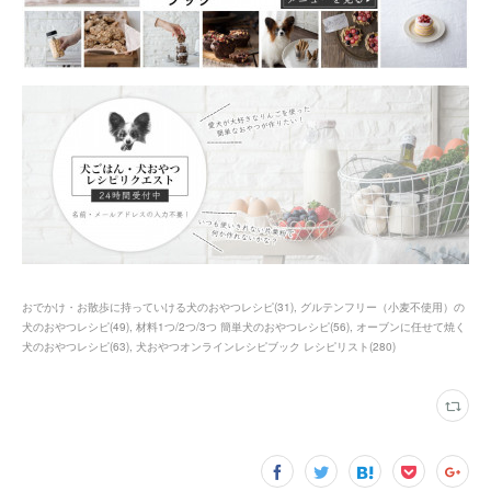
おでかけ・お散歩に持っていける犬のおやつレシピ
(
31
)
グルテンフリー（小麦不使用）の
犬のおやつレシピ
(
49
)
材料1つ/2つ/3つ 簡単犬のおやつレシピ
(
56
)
オーブンに任せて焼く
犬のおやつレシピ
(
63
)
犬おやつオンラインレシピブック レシピリスト
(
280
)