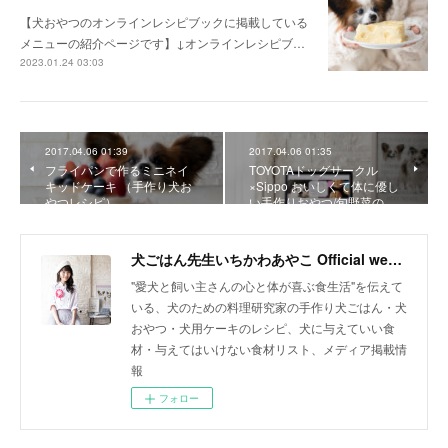
【犬おやつのオンラインレシピブックに掲載している
メニューの紹介ページです】↓オンラインレシピブ…
2023.01.24 03:03
2017.04.06 01:39
2017.04.06 01:35
フライパンで作るミニネイ
TOYOTAドッグサークル
キッドケーキ （手作り犬お
×Sippo おいしくて体に優し
やつレシピ）
い手作りおやつ/旬野菜の…
犬ごはん先生いちかわあやこ Official web site
"愛犬と飼い主さんの心と体が喜ぶ食生活"を伝えて
いる、犬のための料理研究家の手作り犬ごはん・犬
おやつ・犬用ケーキのレシピ、犬に与えていい食
材・与えてはいけない食材リスト、メディア掲載情
報
フォロー