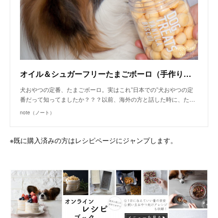
オイル＆シュガーフリーたまごボーロ（手作り犬おやつレシピ） | 犬ごはん先生 いちかわあやこ | note
犬おやつの定番、たまごボーロ。実はこれ”日本での”犬おやつの定
番だって知ってましたか？？？以前、海外の方と話した時に、た…
note（ノート）
※既に購入済みの方はレシピページにジャンプします。