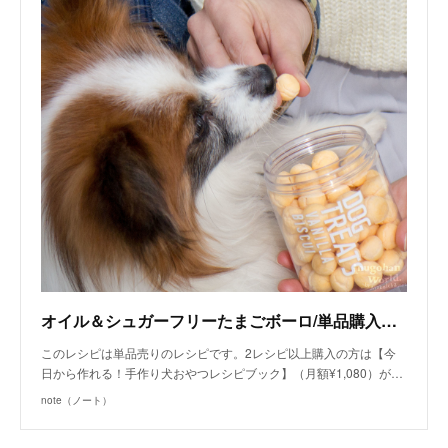
オイル＆シュガーフリーたまごボーロ/単品購入（手作り犬おやつレシピ） | 犬ごはん先生 いちかわあやこ | note
このレシピは単品売りのレシピです。2レシピ以上購入の方は【今
日から作れる！手作り犬おやつレシピブック】（月額¥1,080）が…
note（ノート）