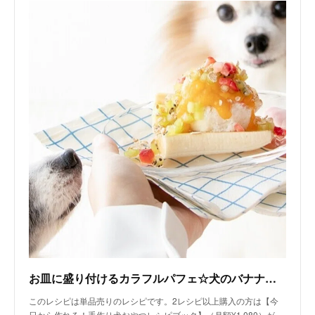
お皿に盛り付けるカラフルパフェ☆犬のバナナスプリット（手作り犬おやつレシピ）/単品購入｜いちかわあやこ（犬ごはん先生）｜note
このレシピは単品売りのレシピです。2レシピ以上購入の方は【今
日から作れる！手作り犬おやつレシピブック】（月額¥1,080）が…