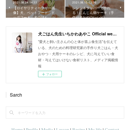
2021.08.24 14:11
2021.08.15 13:06
【ロイヤリティーフリー画
レンジ＆タッパーで作れ
像】犬、ペットフード、ド
る！にんじん畑ケーキ（手
ッグフード、犬ごはん、…
作り犬おやつレシピ）
犬ごはん先生いちかわあやこ Official web site
"愛犬と飼い主さんの心と体が喜ぶ食生活"を伝えて
いる、犬のための料理研究家の手作り犬ごはん・犬
おやつ・犬用ケーキのレシピ、犬に与えていい食
材・与えてはいけない食材リスト、メディア掲載情
報
フォロー
Sarch