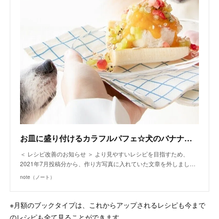
お皿に盛り付けるカラフルパフェ☆犬のバナナスプリット（手作り犬おやつレシピ）｜いちかわあやこ（犬ごはん先生）｜note
＜ レシピ改善のお知らせ ＞ より見やすいレシピを目指すため、
2021年7月投稿分から、作り方写真に入れていた文章を外しまし…
note（ノート）
※月額のブックタイプは、これからアップされるレシピも今まで
のレシピも全て見ることができます。