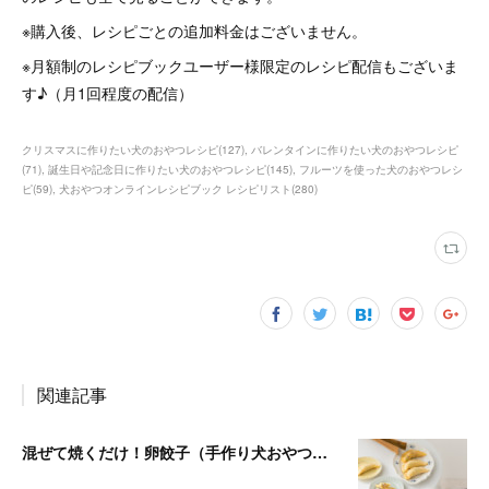
※購入後、レシピごとの追加料金はございません。
※月額制のレシピブックユーザー様限定のレシピ配信もございま
す♪（月1回程度の配信）
クリスマスに作りたい犬のおやつレシピ
(
127
)
バレンタインに作りたい犬のおやつレシピ
(
71
)
誕生日や記念日に作りたい犬のおやつレシピ
(
145
)
フルーツを使った犬のおやつレシ
ピ
(
59
)
犬おやつオンラインレシピブック レシピリスト
(
280
)
関連記事
混ぜて焼くだけ！卵餃子（手作り犬おやつレシピ）