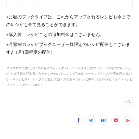
※月額のブックタイプは、これからアップされるレシピも今まで
のレシピも全て見ることができます。
※購入後、レシピごとの追加料金はございません。
※月額制のレシピブックユーザー様限定のレシピ配信もございま
す♪（月1回程度の配信）
クリスマスに作りたい犬のおやつレシピ
(
127
)
バレンタインに作りたい犬のおやつレシピ
(
71
)
誕生日や記念日に作りたい犬のおやつレシピ
(
145
)
ベーキングパウダー不使用の犬の
ケーキレシピ
(
22
)
オーブンに任せて焼く犬のおやつレシピ
(
63
)
犬おやつオンラインレシピ
ブック レシピリスト
(
280
)