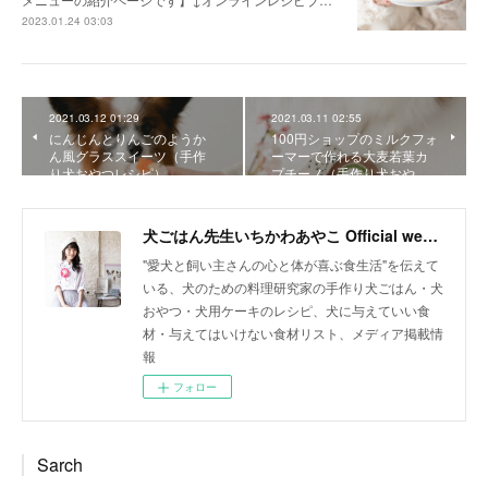
2023.01.24 03:03
2021.03.12 01:29
2021.03.11 02:55
にんじんとりんごのようか
100円ショップのミルクフォ
ん風グラススイーツ（手作
ーマーで作れる大麦若葉カ
り犬おやつレシピ）
プチーノ（手作り犬おや…
犬ごはん先生いちかわあやこ Official web site
"愛犬と飼い主さんの心と体が喜ぶ食生活"を伝えて
いる、犬のための料理研究家の手作り犬ごはん・犬
おやつ・犬用ケーキのレシピ、犬に与えていい食
材・与えてはいけない食材リスト、メディア掲載情
報
フォロー
Sarch