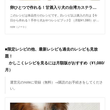
卵ひとつで作れる！甘酒入り犬の台湾カステラ（手作り犬おやつレシピ）/単品購入｜いちかわあやこ（犬ごはん先生）｜note
このレシピは単品売りのレシピです。2レシピ以上購入の方は【今
日から作れる！手作り犬おやつレシピブック】（月額¥1,080）が…
note（ノート）
■限定レシピの他、最新レシピも過去のレシピも見放
題！
かしこくレシピを見るには月額版がおすすめ（¥1,080/
月）
運営元のnoteに登録（無料）→購読のお手続きをしてくださ
い。